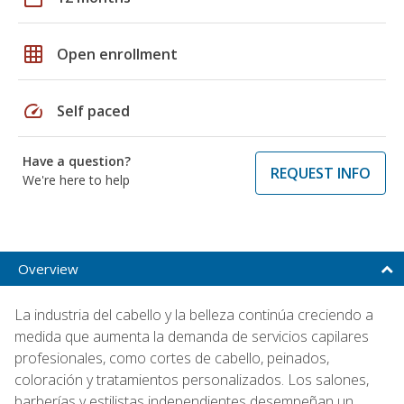
grid_on
Open enrollment
speed
Self paced
Have a question?
REQUEST INFO
We're here to help
Overview
La industria del cabello y la belleza continúa creciendo a
medida que aumenta la demanda de servicios capilares
profesionales, como cortes de cabello, peinados,
coloración y tratamientos personalizados. Los salones,
barberías y estilistas independientes desempeñan un