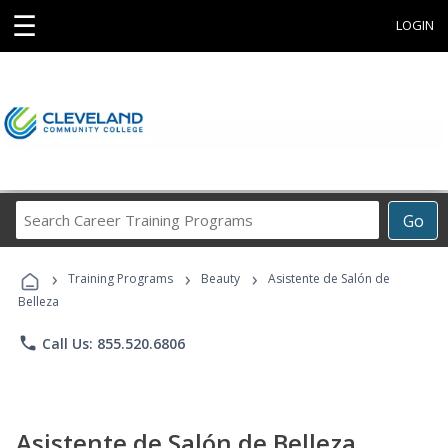
☰
LOGIN
Search
Go
Career
Training
›
›
›
Programs
Training Programs
Beauty
Asistente de Salón de
Belleza
phone
Call Us: 855.520.6806
Asistente de Salón de Belleza