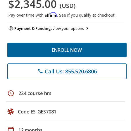
$2,345.00
(USD)
Affirm
Pay over time with
. See if you qualify at checkout.
Payment & Funding:
view your options
ENROLL NOW
Call Us: 855.520.6806
phone
schedule
224 course hrs
Code ES-GES7081
calendar_today
12 months